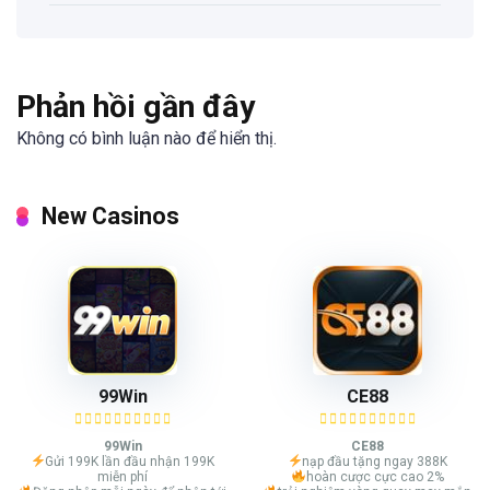
Phản hồi gần đây
Không có bình luận nào để hiển thị.
New Casinos
99Win
CE88
99Win
CE88
Gửi 199K lần đầu nhận 199K
nạp đầu tặng ngay 388K
miễn phí
hoàn cược cực cao 2%