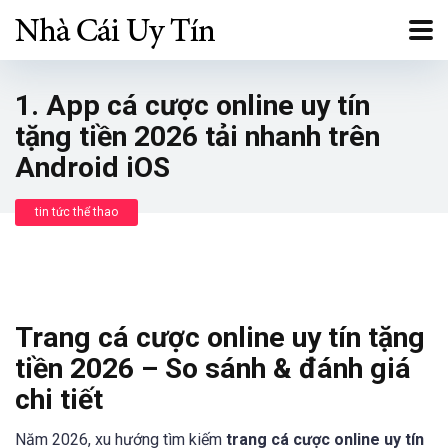
1. App cá cược online uy tín
tặng tiền 2026 tải nhanh trên
Android iOS
tin tức thể thao
Trang cá cược online uy tín tặng
tiền 2026 – So sánh & đánh giá
chi tiết
Năm 2026, xu hướng tìm kiếm
trang cá cược online uy tín