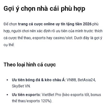
Gợi ý chọn nhà cái phù hợp
Để chọn
trang cá cược online uy tín tặng tiền 2026
phù
hợp, người chơi nên xác định rõ ưu tiên của mình trước: thích
cá cược thể thao, esports hay casino/slot. Dưới đây là gợi ý
cụ thể:
Theo loại hình cá cược
Ưu tiên bóng đá & kèo châu Á:
VN88, BetAsia24,
SkyBet VN.
Ưu tiên esports:
VietBet Pro (kèo esports tốt, bonus
thể thao/esports 120%).