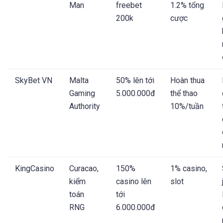
Man
freebet
1.2% tổng
200k
cược
SkyBet VN
Malta
50% lên tới
Hoàn thua
Gaming
5.000.000đ
thể thao
Authority
10%/tuần
KingCasino
Curacao,
150%
1% casino,
kiểm
casino lên
slot
toán
tới
RNG
6.000.000đ