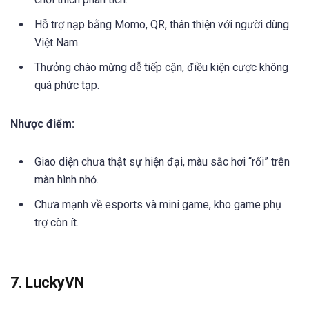
Hỗ trợ nạp bằng Momo, QR, thân thiện với người dùng
Việt Nam.
Thưởng chào mừng dễ tiếp cận, điều kiện cược không
quá phức tạp.
Nhược điểm:
Giao diện chưa thật sự hiện đại, màu sắc hơi “rối” trên
màn hình nhỏ.
Chưa mạnh về esports và mini game, kho game phụ
trợ còn ít.
7. LuckyVN