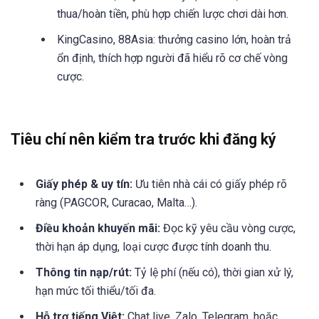
thua/hoàn tiền, phù hợp chiến lược chơi dài hơn.
KingCasino, 88Asia: thưởng casino lớn, hoàn trả
ổn định, thích hợp người đã hiểu rõ cơ chế vòng
cược.
Tiêu chí nên kiểm tra trước khi đăng ký
Giấy phép & uy tín:
Ưu tiên nhà cái có giấy phép rõ
ràng (PAGCOR, Curacao, Malta…).
Điều khoản khuyến mãi:
Đọc kỹ yêu cầu vòng cược,
thời hạn áp dụng, loại cược được tính doanh thu.
Thông tin nạp/rút:
Tỷ lệ phí (nếu có), thời gian xử lý,
hạn mức tối thiểu/tối đa.
Hỗ trợ tiếng Việt:
Chat live, Zalo, Telegram, hoặc