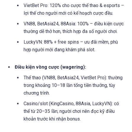
VietBet Pro: 120% cho cược thể thao & esports –
lợi thế cho người mới có kế hoạch cược đều.
VN88, BetAsia24, 88Asia: 100% – điều kiện cược
thường dễ thở hơn, thích hợp đa số người chơi.
LuckyVN: 88% + free spins – ưu đãi mềm, phù
hợp người mới đang khám phá slot.
Điều kiện vòng cược (wagering):
Thể thao (VN88, BetAsia24, VietBet Pro): thường
trong khoảng 10–18 lần tổng tiền thưởng, tùy
chương trình.
Casino/slot (KingCasino, 88Asia, LuckyVN): có
thể từ 20–35 lần; người chơi nên đọc kỹ điều
khoản trước khi nhận bonus.