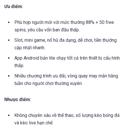
Ưu điểm:
Phù hợp người mới với mức thưởng 88% + 50 free
spins, yêu cầu vốn ban đầu thấp.
Slot, mini game, nổ hũ đa dạng, dễ chơi, tiền thưởng
cập nhật nhanh.
App Android bản lite chạy tốt cả trên thiết bị cấu hình
thấp.
Nhiều chương trình ưu đãi, vòng quay may mắn hằng
tuần cho người chơi thường xuyên.
Nhược điểm:
Không chuyên sâu về thể thao; số lượng kèo bóng đá
và kèo live hạn chế.