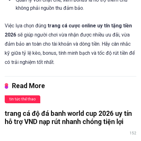
không phải nguồn thu đảm bảo.
Việc lựa chọn đúng
trang cá cược online uy tín tặng tiền
2026
sẽ giúp người chơi vừa nhận được nhiều ưu đãi, vừa
đảm bảo an toàn cho tài khoản và dòng tiền. Hãy cân nhắc
kỹ giữa tỷ lệ kèo, bonus, tính minh bạch và tốc độ rút tiền để
có trải nghiệm tốt nhất.
Read More
tin tức thể thao
trang cá độ đá banh world cup 2026 uy tín
hỗ trợ VND nạp rút nhanh chóng tiện lợi
152