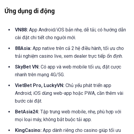
Ứng dụng di động
VN88:
App Android/iOS bản nhẹ, dễ tải; có hướng dẫn
cài đặt chi tiết cho người mới.
88Asia:
App native trên cả 2 hệ điều hành, tối ưu cho
trải nghiệm casino live, xem dealer trực tiếp ổn định.
SkyBet VN:
Có app và web mobile tối ưu, đặt cược
nhanh trên mạng 4G/5G.
VietBet Pro, LuckyVN:
Chủ yếu phát triển app
Android; iOS dùng web-app hoặc PWA, cần thêm vài
bước cài đặt.
BetAsia24:
Tập trung web mobile, nhẹ, phù hợp với
mọi loại máy, không bắt buộc tải app.
KingCasino:
App dành riêng cho casino giúp tối ưu