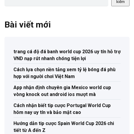
kiếm
Bài viết mới
trang cá độ đá banh world cup 2026 uy tín hỗ trợ
VND nạp rút nhanh chóng tiện lợi
Cách lựa chọn nền tảng xem tỷ lệ bóng đá phù
hợp với người chơi Việt Nam
App nhận định chuyên gia Mexico world cup
vòng knock out android ios mượt mà
Cách nhận biết tip cược Portugal World Cup
hôm nay uy tín và bảo mật cao
Hướng dẫn tip cược Spain World Cup 2026 chi
tiết từ A đến Z