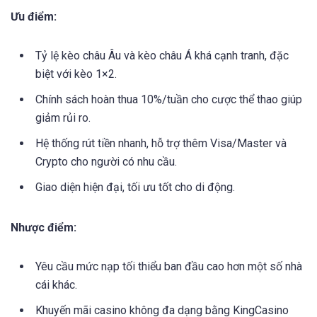
Ưu điểm:
Tỷ lệ kèo châu Âu và kèo châu Á khá cạnh tranh, đặc
biệt với kèo 1×2.
Chính sách hoàn thua 10%/tuần cho cược thể thao giúp
giảm rủi ro.
Hệ thống rút tiền nhanh, hỗ trợ thêm Visa/Master và
Crypto cho người có nhu cầu.
Giao diện hiện đại, tối ưu tốt cho di động.
Nhược điểm:
Yêu cầu mức nạp tối thiểu ban đầu cao hơn một số nhà
cái khác.
Khuyến mãi casino không đa dạng bằng KingCasino