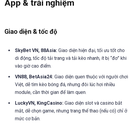
App & trải nghiệm
Giao diện & tốc độ
SkyBet VN, 88Asia:
Giao diện hiện đại, tối ưu tốt cho
di động, tốc độ tải trang và tải kèo nhanh, ít bị “đơ” khi
vào giờ cao điểm.
VN88, BetAsia24:
Giao diện quen thuộc với người chơi
Việt, dễ tìm kèo bóng đá, nhưng đôi lúc hơi nhiều
module, cần thời gian để làm quen.
LuckyVN, KingCasino:
Giao diện slot và casino bắt
mắt, dễ chọn game, nhưng trang thể thao (nếu có) chỉ ở
mức cơ bản.