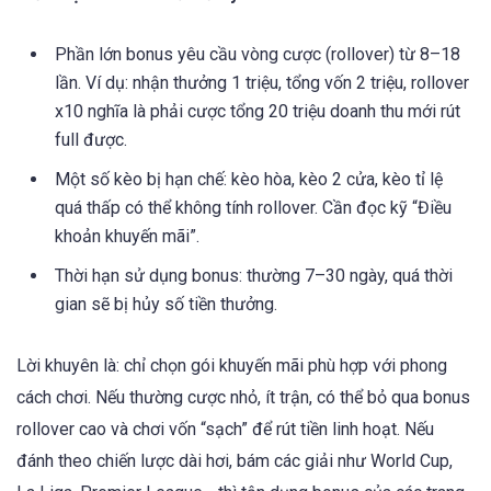
Phần lớn bonus yêu cầu vòng cược (rollover) từ 8–18
lần. Ví dụ: nhận thưởng 1 triệu, tổng vốn 2 triệu, rollover
x10 nghĩa là phải cược tổng 20 triệu doanh thu mới rút
full được.
Một số kèo bị hạn chế: kèo hòa, kèo 2 cửa, kèo tỉ lệ
quá thấp có thể không tính rollover. Cần đọc kỹ “Điều
khoản khuyến mãi”.
Thời hạn sử dụng bonus: thường 7–30 ngày, quá thời
gian sẽ bị hủy số tiền thưởng.
Lời khuyên là: chỉ chọn gói khuyến mãi phù hợp với phong
cách chơi. Nếu thường cược nhỏ, ít trận, có thể bỏ qua bonus
rollover cao và chơi vốn “sạch” để rút tiền linh hoạt. Nếu
đánh theo chiến lược dài hơi, bám các giải như World Cup,