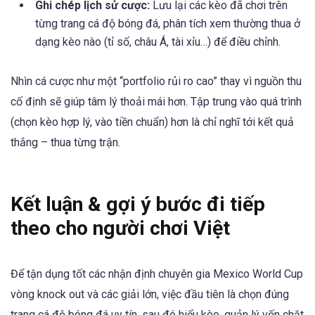
Ghi chép lịch sử cược:
Lưu lại các kèo đã chơi trên
từng trang cá độ bóng đá, phân tích xem thường thua ở
dạng kèo nào (tỉ số, châu Á, tài xỉu…) để điều chỉnh.
Nhìn cá cược như một “portfolio rủi ro cao” thay vì nguồn thu
cố định sẽ giúp tâm lý thoải mái hơn. Tập trung vào quá trình
(chọn kèo hợp lý, vào tiền chuẩn) hơn là chỉ nghĩ tới kết quả
thắng – thua từng trận.
Kết luận & gợi ý bước đi tiếp
theo cho người chơi Việt
Để tận dụng tốt các nhận định chuyên gia Mexico World Cup
vòng knock out và các giải lớn, việc đầu tiên là chọn đúng
trang cá độ bóng đá uy tín, sau đó hiểu kèo, quản lý vốn chặt