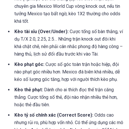
chuyên gia Mexico World Cup vòng knock out, nếu tin
tưởng Mexico tạo bất ngờ, kèo 1X2 thường cho odds
khá tốt.
Kèo tài xỉu (Over/Under):
Cược tổng số bàn thắng, ví
dụ T/X 2.0, 2.25, 2.5… Những trận knock out đôi khi
khá chặt chẽ, nên phải cân nhắc phong độ hàng công –
hàng thủ, lịch sử đối đầu trước khi vào Tài.
Kèo phạt góc:
Cược số góc toàn trận hoặc hiệp, đội
nào phạt góc nhiều hơn. Mexico đá biên khá nhiều, dễ
kéo số lượng góc tăng, hợp với người thích kèo phụ.
Kèo thẻ phạt:
Dành cho ai thích đọc thế trận căng
thẳng. Cược tổng số thẻ, đội nào nhận nhiều thẻ hơn,
hoặc thẻ đầu tiên.
Kèo tỷ số chính xác (Correct Score):
Odds cao
nhưng rủi ro, phù hợp vốn nhỏ. Có thể ứng dụng các mô