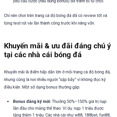
yêu cầu cược (nếu dùng bonus) để tránh bị từ chối.
Chỉ nên chơi trên trang cá độ bóng đá đã có review tốt và
từng test rút vài lần thành công trước khi nâng vốn.
Khuyến mãi & ưu đãi đáng chú ý
tại các nhà cái bóng đá
Khuyến mãi là điểm hấp dẫn lớn ở mỗi trang cá độ bóng đá,
nhưng cũng là nơi nhiều người “sập bẫy” vì không đọc kỹ
điều kiện. Một số dạng bonus thường gặp:
Bonus đăng ký mới:
Thưởng 50%–150% giá trị nạp
lần đầu cho mảng thể thao. Ví dụ: nạp 1 triệu được
tặng thêm 1 triệu. Các nhà cái như w88, 188bet, fun88,