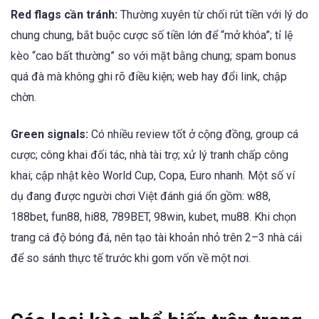
Red flags cần tránh:
Thường xuyên từ chối rút tiền với lý do
chung chung, bắt buộc cược số tiền lớn để “mở khóa”; tỉ lệ
kèo “cao bất thường” so với mặt bằng chung; spam bonus
quá đà mà không ghi rõ điều kiện; web hay đổi link, chập
chờn.
Green signals:
Có nhiều review tốt ở cộng đồng, group cá
cược; công khai đối tác, nhà tài trợ; xử lý tranh chấp công
khai; cập nhật kèo World Cup, Copa, Euro nhanh. Một số ví
dụ đang được người chơi Việt đánh giá ổn gồm: w88,
188bet, fun88, hi88, 789BET, 98win, kubet, mu88. Khi chọn
trang cá độ bóng đá, nên tạo tài khoản nhỏ trên 2–3 nhà cái
để so sánh thực tế trước khi gom vốn về một nơi.