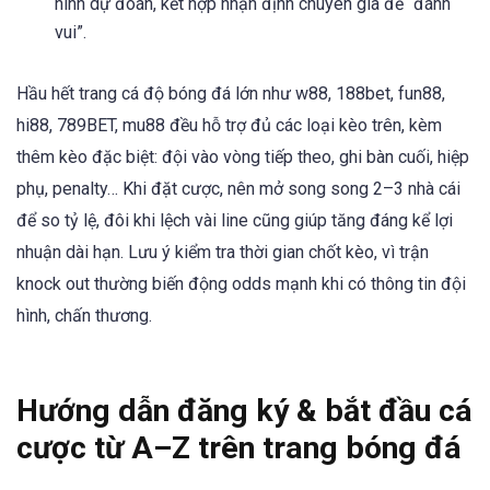
hình dự đoán, kết hợp nhận định chuyên gia để “đánh
vui”.
Hầu hết trang cá độ bóng đá lớn như w88, 188bet, fun88,
hi88, 789BET, mu88 đều hỗ trợ đủ các loại kèo trên, kèm
thêm kèo đặc biệt: đội vào vòng tiếp theo, ghi bàn cuối, hiệp
phụ, penalty… Khi đặt cược, nên mở song song 2–3 nhà cái
để so tỷ lệ, đôi khi lệch vài line cũng giúp tăng đáng kể lợi
nhuận dài hạn. Lưu ý kiểm tra thời gian chốt kèo, vì trận
knock out thường biến động odds mạnh khi có thông tin đội
hình, chấn thương.
Hướng dẫn đăng ký & bắt đầu cá
cược từ A–Z trên trang bóng đá