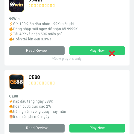
99Win
Gửi 199K lần đầu nhận 199K miễn phí
Đăng nhập mỗi ngày để nhận tới 9999K
Tải APP và nhận 59K miễn phí
Hoàn trả lên đến 3.3%！
Read Review
Play Now
*New players only
CE88
CE88
nạp đầu tặng ngay 388K
hoàn cược cực cao 2%
trải nghiệm vòng quay may mắn
lì xì miễn phí mỗi ngày
Read Review
Play Now