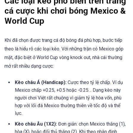
Các loại kèo phổ biến trên trang
cá cược khi chơi bóng Mexico &
World Cup
Khi đã chọn được trang cá độ bóng đá phù hợp, bước tiếp
theo là hiểu rõ các loại kèo. Với những trận có Mexico góp
mặt, đặc biệt ở World Cup vòng knock out, nhà cái thường
mở rất nhiều dạng cược:
Kèo châu Á (Handicap):
Cược theo tỷ lệ chấp. Ví dụ
Mexico chấp +0.25, +0.5 hoặc -0.25… Dạng kèo này
người chơi Việt rất chuộng vì giảm tỷ lệ hòa vốn, phù
hợp với lối đá Mexico thường thiên về tốc độ và thể
lực.
Kèo châu Âu (1X2):
Đơn giản: chọn Mexico thắng (1),
hòa (X), hoặc đối thủ thắng (2). Khi theo nhận định