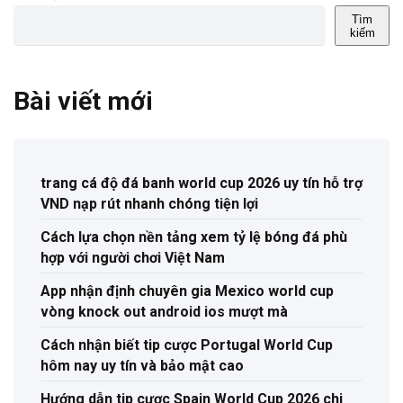
Tìm
kiếm
Bài viết mới
trang cá độ đá banh world cup 2026 uy tín hỗ trợ
VND nạp rút nhanh chóng tiện lợi
Cách lựa chọn nền tảng xem tỷ lệ bóng đá phù
hợp với người chơi Việt Nam
App nhận định chuyên gia Mexico world cup
vòng knock out android ios mượt mà
Cách nhận biết tip cược Portugal World Cup
hôm nay uy tín và bảo mật cao
Hướng dẫn tip cược Spain World Cup 2026 chi