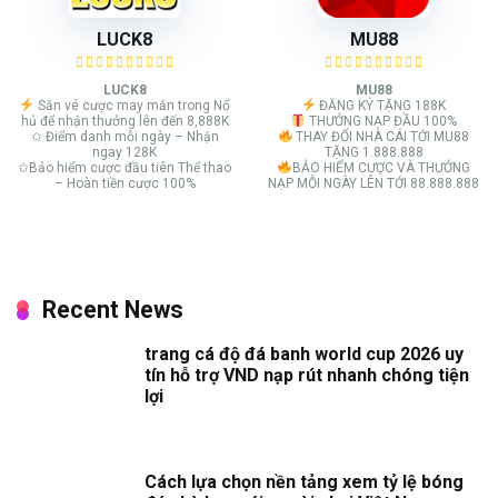
LUCK8
MU88
LUCK8
MU88
Săn vé cược may mắn trong Nổ
ĐĂNG KÝ TẶNG 188K
hủ để nhận thưởng lên đến 8,888K
THƯỞNG NẠP ĐẦU 100%
✩ Điểm danh mỗi ngày – Nhận
THAY ĐỔI NHÀ CÁI TỚI MU88
ngay 128K
TẶNG 1.888.888
✩Bảo hiểm cược đầu tiên Thể thao
BẢO HIỂM CƯỢC VÀ THƯỞNG
– Hoàn tiền cược 100%
NẠP MỖI NGÀY LÊN TỚI 88.888.888
Recent News
trang cá độ đá banh world cup 2026 uy
tín hỗ trợ VND nạp rút nhanh chóng tiện
lợi
Cách lựa chọn nền tảng xem tỷ lệ bóng