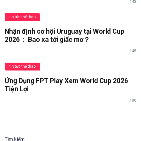
148
tin tức thể thao
Nhận định cơ hội Uruguay tại World Cup
2026： Bao xa tới giấc mơ？
145
tin tức thể thao
Ứng Dụng FPT Play Xem World Cup 2026
Tiện Lợi
100
Tìm kiếm