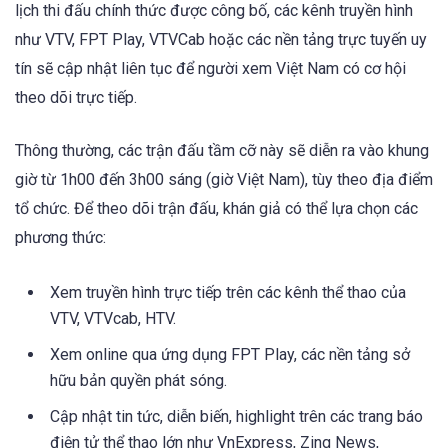
lịch thi đấu chính thức được công bố, các kênh truyền hình
như VTV, FPT Play, VTVCab hoặc các nền tảng trực tuyến uy
tín sẽ cập nhật liên tục để người xem Việt Nam có cơ hội
theo dõi trực tiếp.
Thông thường, các trận đấu tầm cỡ này sẽ diễn ra vào khung
giờ từ 1h00 đến 3h00 sáng (giờ Việt Nam), tùy theo địa điểm
tổ chức. Để theo dõi trận đấu, khán giả có thể lựa chọn các
phương thức:
Xem truyền hình trực tiếp trên các kênh thể thao của
VTV, VTVcab, HTV.
Xem online qua ứng dụng FPT Play, các nền tảng sở
hữu bản quyền phát sóng.
Cập nhật tin tức, diễn biến, highlight trên các trang báo
điện tử thể thao lớn như VnExpress, Zing News,