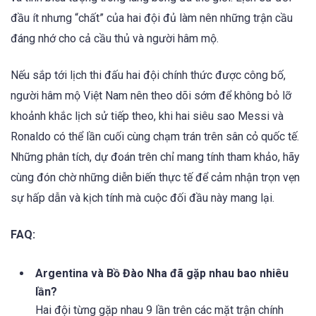
đầu ít nhưng “chất” của hai đội đủ làm nên những trận cầu
đáng nhớ cho cả cầu thủ và người hâm mộ.
Nếu sắp tới lịch thi đấu hai đội chính thức được công bố,
người hâm mộ Việt Nam nên theo dõi sớm để không bỏ lỡ
khoảnh khắc lịch sử tiếp theo, khi hai siêu sao Messi và
Ronaldo có thể lần cuối cùng chạm trán trên sân cỏ quốc tế.
Những phân tích, dự đoán trên chỉ mang tính tham khảo, hãy
cùng đón chờ những diễn biến thực tế để cảm nhận trọn vẹn
sự hấp dẫn và kịch tính mà cuộc đối đầu này mang lại.
FAQ:
Argentina và Bồ Đào Nha đã gặp nhau bao nhiêu
lần?
Hai đội từng gặp nhau 9 lần trên các mặt trận chính