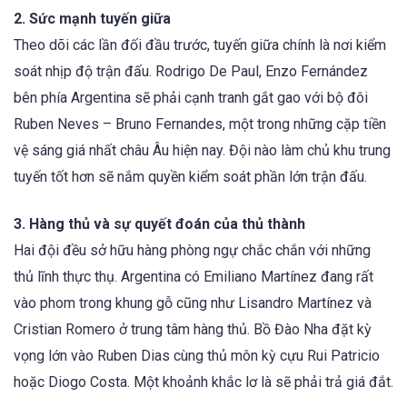
2. Sức mạnh tuyến giữa
Theo dõi các lần đối đầu trước, tuyến giữa chính là nơi kiểm
soát nhịp độ trận đấu. Rodrigo De Paul, Enzo Fernández
bên phía Argentina sẽ phải cạnh tranh gắt gao với bộ đôi
Ruben Neves – Bruno Fernandes, một trong những cặp tiền
vệ sáng giá nhất châu Âu hiện nay. Đội nào làm chủ khu trung
tuyến tốt hơn sẽ nắm quyền kiểm soát phần lớn trận đấu.
3. Hàng thủ và sự quyết đoán của thủ thành
Hai đội đều sở hữu hàng phòng ngự chắc chắn với những
thủ lĩnh thực thụ. Argentina có Emiliano Martínez đang rất
vào phom trong khung gỗ cũng như Lisandro Martínez và
Cristian Romero ở trung tâm hàng thủ. Bồ Đào Nha đặt kỳ
vọng lớn vào Ruben Dias cùng thủ môn kỳ cựu Rui Patricio
hoặc Diogo Costa. Một khoảnh khắc lơ là sẽ phải trả giá đắt.