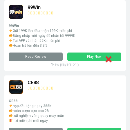
99Win
99Win
Gửi 199K lần đầu nhận 199K miễn phí
Đăng nhập mỗi ngày để nhận tới 9999K
Tải APP và nhận 59K miễn phí
Hoàn trả lên đến 3.3%！
Read Review
Play Now
*New players only
CE88
CE88
nạp đầu tặng ngay 388K
hoàn cược cực cao 2%
trải nghiệm vòng quay may mắn
lì xì miễn phí mỗi ngày