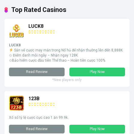
Top Rated Casinos
LUCK8
LUCK8
Săn vé cược may mắn trong Nổ hủ để nhận thưởng lên đến 8,888K
✩ Điểm danh mỗi ngày – Nhận ngay 128K
✩Bảo hiểm cược đầu tiên Thể thao – Hoàn tiền cược 100%
Read Review
Play Now
*New players only
123B
Xổ số tỷ lệ cược cực cao 1 ăn 99.9k.
Read Review
Play Now